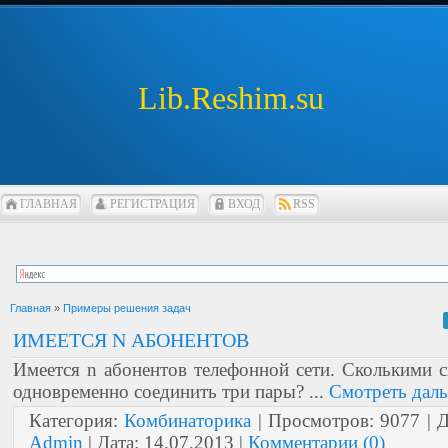
Lib.Reshim.su
ГЛАВНАЯ
РЕГИСТРАЦИЯ
ВХОД
RSS
Главная
»
Примеры решения задач
ИМЕЕТСЯ N АБОНЕНТОВ
Имеется n абонентов телефонной сети. Сколькими
одновременно соединить три пары?
...
Смотреть дал
Категория:
Комбинаторика
| Просмотров: 9077 | 
Admin
| Дата:
14.07.2013
|
Комментарии (0)