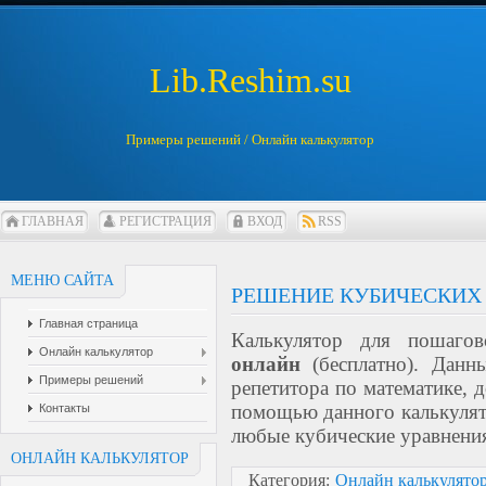
Lib.Reshim.su
Примеры решений
/
Онлайн калькулятор
ГЛАВНАЯ
РЕГИСТРАЦИЯ
ВХОД
RSS
МЕНЮ САЙТА
РЕШЕНИЕ КУБИЧЕСКИХ
Главная страница
Калькулятор для пошаг
Онлайн калькулятор
онлайн
(бесплатно). Данн
Примеры решений
репетитора по математике, 
помощью данного калькулят
Контакты
любые кубические уравнени
ОНЛАЙН КАЛЬКУЛЯТОР
Категория:
Онлайн калькулято