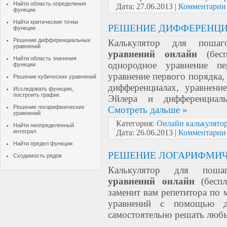
Найти область определения
Дата:
27.06.2013
|
Комментарии 
функции
Найти критические точки
РЕШЕНИЕ ДИФФЕРЕНЦИ
функции
Решение дифференциальных
Калькулятор для пошаго
уравнений
уравнений онлайн
(бес
Найти область значения
однородное уравнение п
функции
уравнение первого порядка,
Решение кубических уравнений
дифференциалах, уравнени
Исследовать функцию,
построить график
Эйлера и дифференциал
Решение логарифмических
Смотреть дальше »
уравнений
Категория:
Онлайн калькулято
Найти неопределенный
интеграл
Дата:
26.06.2013
|
Комментарии 
Найти предел функции
РЕШЕНИЕ ЛОГАРИФМИЧ
Сходимость рядов
Калькулятор для пош
уравнений онлайн
(беспл
заменит вам репетитора по 
уравнений с помощью д
самостоятельно решать люб